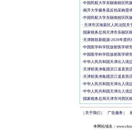
·
中国民航大学东丽南校区民族食
·
南开大学服务器反拍采购需
·
中国民航大学东丽南校区民族食
·
天津市滨海新区人民法院关于贾
·
国家税务总局天津市东丽区税务局
·
天津陕鼓新能源-2026年度药剂
·
中国医学科学院放射医学研究所2
·
中国医学科学院放射医学研究所2
·
中华人民共和国天津出入境边防
·
天津郁美净集团滨江道直营店EP
·
天津郁美净集团滨江道直营店EP
·
中华人民共和国天津出入境边防
·
中华人民共和国天津出入境边防
·
国家税务总局天津市河西区税务局
|
关于我们
|
广告服务
|
本网站域名：www.chinabidd