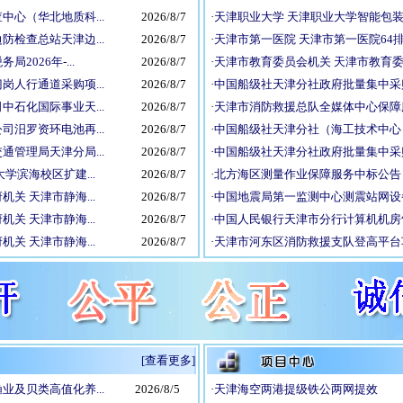
心（华北地质科...
2026/8/7
·
天津职业大学 天津职业大学智能包装实
检查总站天津边...
2026/8/7
·
天津市第一医院 天津市第一医院64排CT
026年-...
2026/8/7
·
天津市教育委员会机关 天津市教育委员
人行通道采购项...
2026/8/7
·
中国船级社天津分社政府批量集中采购复
石化国际事业天...
2026/8/7
·
天津市消防救援总队全媒体中心保障服
汨罗资环电池再...
2026/8/7
·
中国船级社天津分社（海工技术中心）
管理局天津分局...
2026/8/7
·
中国船级社天津分社政府批量集中采购A
学滨海校区扩建...
2026/8/7
·
北方海区测量作业保障服务中标公告
关 天津市静海...
2026/8/7
·
中国地震局第一监测中心测震站网设备
关 天津市静海...
2026/8/7
·
中国人民银行天津市分行计算机机房气
关 天津市静海...
2026/8/7
·
天津市河东区消防救援支队登高平台车
[查看更多]
及贝类高值化养...
2026/8/5
·
天津海空两港提级铁公两网提效