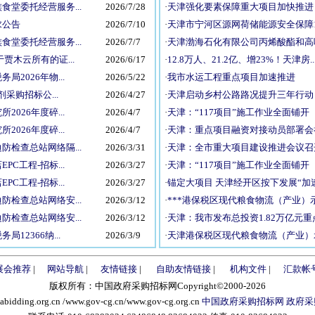
堂委托经营服务...
2026/7/28
·
天津强化要素保障重大项目加快推进
求公告
2026/7/10
·
天津市宁河区源网荷储能源安全保障1GW
堂委托经营服务...
2026/7/7
·
天津渤海石化有限公司丙烯酸酯和高吸
木云所有的证...
2026/6/17
·
12.8万人、21.2亿、增23%！天津房..
2026年物...
2026/5/22
·
我市水运工程重点项目加速推进
采购招标公...
2026/4/27
·
天津启动乡村公路路况提升三年行动
026年度碎...
2026/4/7
·
天津：“117项目”施工作业全面铺开
026年度碎...
2026/4/7
·
天津：重点项目融资对接动员部署会
检查总站网络隔...
2026/3/31
·
天津：全市重大项目建设推进会议召
C工程-招标...
2026/3/27
·
天津：“117项目”施工作业全面铺开
C工程-招标...
2026/3/27
·
锚定大项目 天津经开区按下发展“加
检查总站网络安...
2026/3/12
·
***港保税区现代粮食物流（产业）示范
检查总站网络安...
2026/3/12
·
天津：我市发布总投资1.82万亿元重点
12366纳...
2026/3/9
·
天津港保税区现代粮食物流（产业）示
展会推荐
|
网站导航
|
友情链接
|
自助友情链接
|
机构文件
|
汇款帐
版权所有：中国政府采购招标网Copyright©2000-2026
ing.org.cn /www.gov-cg.cn/www.gov-cg.org.cn
中国政府采购招标网 政府采