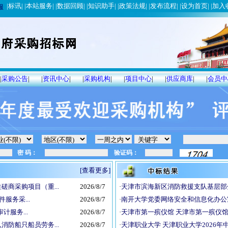
|
标讯
| |
本站服务
| |
数据回顾
| |
知识助手
| |
政策法规
| |
发布流程
| |
设为首页
| |
加入
服
|
采购公告
|
|
资讯中心
|
|
采购机构
|
|
项目中心
|
|
供应商库
|
|
会员中
[查看更多]
商采购项目（重...
2026/8/7
·
天津市滨海新区消防救援支队基层部分
件服务采...
2026/8/7
·
南开大学党委网络安全和信息化办公室
计服务...
2026/8/7
·
天津市第一殡仪馆 天津市第一殡仪馆采
防船只船员劳务...
2026/8/7
·
天津职业大学 天津职业大学2026年中文