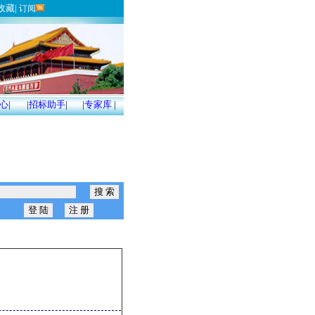
收藏
|
订阅
心
|
|
招标助手
|
|
专家库
|