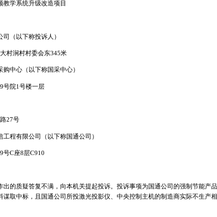
频教学系统升级改造项目
公司（以下称投诉人）
大村涧村村委会东345米
采购中心（以下称国采中心）
9号院1号楼一层
路27号
信工程有限公司（以下称国通公司）
号C座8层C910
作出的质疑答复不满，向本机关提起投诉。投诉事项为国通公司的强制节能产
料谋取中标，且国通公司所投激光投影仪、中央控制主机的制造商实际不生产