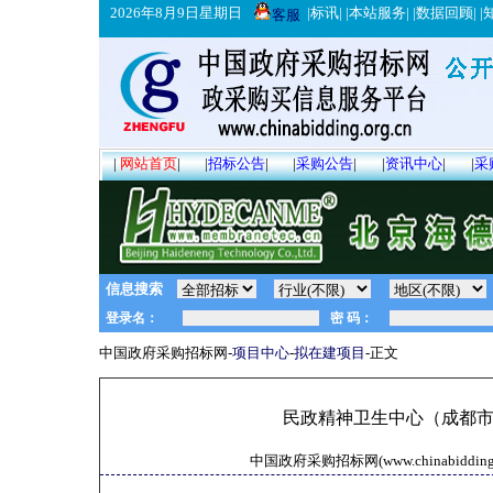
2026年8月9日星期日
|
标讯
| |
本站服务
| |
数据回顾
| |
客服
|
网站首页
|
|
招标公告
|
|
采购公告
|
|
资讯中心
|
|
采
信息搜索
中国政府采购招标网-
项目中心
-
拟在建项目
-正文
民政精神卫生中心（成都
中国政府采购招标网(www.chinabidding.