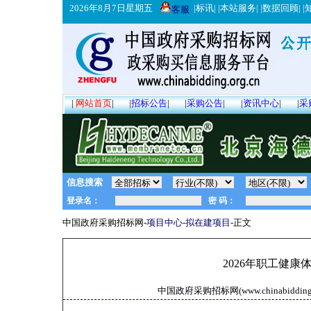
2026年8月7日星期五
|
标讯
| |
本站服务
| |
数据回顾
| |
客服
|
网站首页
|
|
招标公告
|
|
采购公告
|
|
资讯中心
|
|
采
信息搜索
中国政府采购招标网-
项目中心
-
拟在建项目
-正文
2026年职工健
中国政府采购招标网(www.chinabidding.