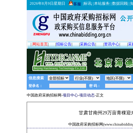
2026年8月9日星期日
|
标讯
| |
本站服务
| |
数据回顾
| |
客服
|
网站首页
|
|
招标公告
|
|
采购公告
|
|
资讯中心
|
|
采
信息搜索
中国政府采购招标网-
项目中心
-
项目动态
-正文
甘肃甘南州29万亩青稞迎
中国政府采购招标网(www.chinabidding.