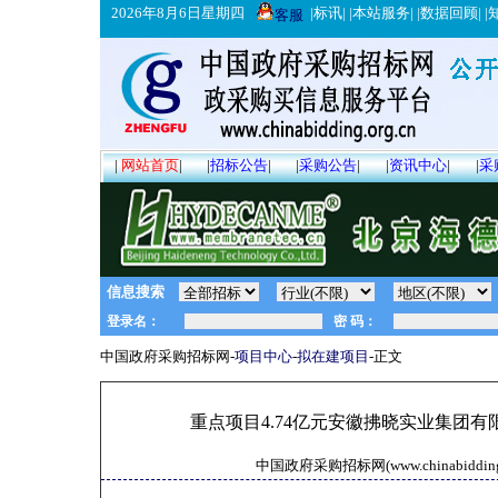
2026年8月6日星期四
|
标讯
| |
本站服务
| |
数据回顾
| |
客服
|
网站首页
|
|
招标公告
|
|
采购公告
|
|
资讯中心
|
|
采
信息搜索
中国政府采购招标网-
项目中心
-
拟在建项目
-正文
重点项目4.74亿元安徽拂晓实业集团
中国政府采购招标网(www.chinabidding.