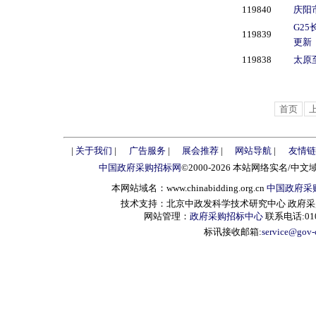
119840
庆阳
·
中国出国人员服务总公司
·
自贡东方锅炉阀门有限公司
G2
119839
·
华北计算技术研究所（中国电...
更新
·
辽宁东鹰电器集团有限公司
119838
太原
·
山东神州机械有限公司
·
中能电力科技开发有限公司
·
北京永清环保科技有限公司
首页
·
河北华盛电缆有限公司
·
ＡＴ＆Ｔ（中国）有限公司
·
内蒙古北方重型汽车股份有限...
|
关于我们
|
广告服务
|
展会推荐
|
网站导航
|
友情链
·
中国石油天然气管道工程有限...
中国政府采购招标网
©2000-2026 本站网络实名/中文
·
福建省惠安水工机械厂
本网站域名：www.chinabidding.org.cn
中国政府采
·
中国铁路物资总公司
·
森源家具集团
技术支持：北京中政发科学技术研究中心 政府采购信息服
网站管理：
政府采购招标中心
联系电话:010-
·
中国机械工业第四安装工程公...
标讯接收邮箱:
service@gov-
·
中铁二十局集团第四工程有限...
·
辽宁交通物资有限公司
·
89020部队
·
江苏正大森源集团
·
上海通用制冷实业有限公司
·
中国（深圳）教育企业股份有...