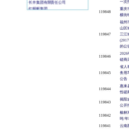
·
长丰集团有限责任公司
一次
·
红蜻蜓集团
重庆
119848
·
上海美胜医疗仪器设备有限公...
横街
·
上海图王科技有限公司
福州
·
冀州市禹王水利机械有限责任...
山区
·
秦皇岛市渤海金属软管厂
119847
三江
·
广东南粤电气有限公司
(20
·
宜兴市溢洋水工业有限公司
的公
·
菱大机电设备(上海)有限公...
20
·
法国德莱夫股份有限公司北京...
119846
磋商
·
（江阴远能电力装备有限公司...
省人
·
南充市统一征用土地办公室
119845
务用
·
北京鸿源博厦电梯有限公司
公告
·
深圳市蓝韵实业公司
·
浙江鑫高益医疗设备有限公司
惠来
119844
·
北京联福物流仓储设备有限公...
性磋
·
烟台宏远氧业有限公司
揭阳
119843
·
徐 州 瑞 祺 医 疗 设...
公开
·
江苏凯泰医疗设备有限公司
榆林
119842
·
扬州中惠集团公司
吨/
·
深圳市恩普电子技术有限公司
119841
云南
·
北京航天长峰股份有限公司医...