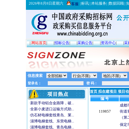
2026年8月8日星期六
|
标讯
| |
本站服务
| |
数据回顾
| |
客服
|
网站首页
|
|
招标公告
|
|
采购公告
|
|
资讯中心
|
|
采
信息搜索
首页
拟在建项目
项目动
编 号
·新款手动铝合金路障，破...
成都
·全新小麦进口运输方式助...
119857
街道
·仿石材电梯套线青岛、莱...
（第
·淄博电梯套线、东营电梯...
保定
·淄博电梯套线、青岛电梯...