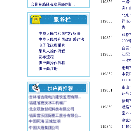
119856
一路
·会见希腊经济发展部副部...
卖）
北京
119855
祥市
告
·
中华人民共和国招投标法
成都
119854
·
中华人民共和国政府采购法
20
·
电子化政府采购
自贡
·
采购人操作流程
119853
江区汇
·
发布流程
一次
·
供应商操作流程
惠州
·
供应商注册
119852
水爱
111
密山
119851
证号
·
吉林省吉能电力建设监理有限...
福州
·
福建省惠安水工机械厂
119850
谐路
·
北京双旗世纪科技有限公司
室7
·
福田雷沃国际重工股份有限公...
·
中国死海 运城盐湖
张家
·
中国大唐集团公司
119849
14