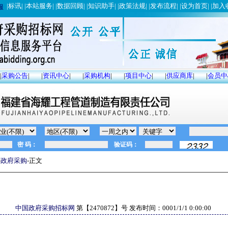
|
标讯
| |
本站服务
| |
数据回顾
| |
知识助手
| |
政策法规
| |
发布流程
| |
设为首页
| |
加入
服
|
采购公告
|
|
资讯中心
|
|
采购机构
|
|
项目中心
|
|
供应商库
|
|
会员中
-
政府采购
-正文
中国政府采购招标网
第【
2470872
】号 发布时间：
0001/1/1 0:00:00