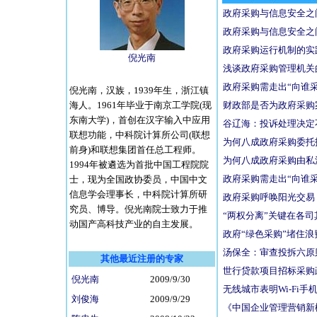
政府采购与信息安全之
政府采购与信息安全之
政府采购运行机制的实
倪光南
浅谈政府采购管理机关
政府采购需走出“向谁
倪光南，汉族，1939年生，浙江镇
海人。1961年毕业于南京工学院(现
财政部是否为政府采购
东南大学)，首创在汉字输入中应用
谷辽海：投诉处理决定
联想功能，中科院计算所公司(联想
为何八成政府采购委托
前身)和联想集团首任总工程师。
为何八成政府采购由私
1994年被遴选为首批中国工程院院
政府采购需走出“向谁
士，现为全国政协委员，中国中文
信息学会理事长，中科院计算所研
政府采购呼唤阳光交易
究员、博导。倪光南院士致力于推
“两权分离”关键在各司
动国产高科技产业的自主发展。
政府“绿色采购”堵住浪
汤保全：审查投拆六原
其他最近注册的专家
世行贷款项目招标采购
倪光南
2009/9/30
无线城市表明Wi-Fi手
刘俊海
2009/9/29
《中国企业管理营销新