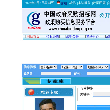
2026年8月7日星期五
|
标讯
| |
本站服务
| |
数据回顾
| |
客服
|
网站首页
|
|
招标公告
|
|
采购公告
|
|
资讯中心
|
|
采
信息搜索
专家搜索
关键字：